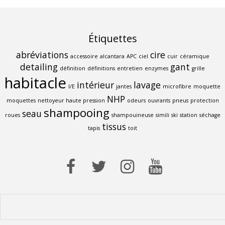
Étiquettes
abréviations
cire
accessoire
alcantara
APC
ciel
cuir
céramique
detailing
gant
définition
définitions
entretien
enzymes
grille
habitacle
intérieur
lavage
I/E
jantes
microfibre
moquette
NHP
moquettes
nettoyeur haute pression
odeurs
ouvrants
pneus
protection
shampooing
seau
roues
shampouineuse
simili
ski
station
séchage
tissus
tapis
toit