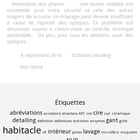
Rénovation des phares Une bonne visibilité est
essentielle pour votre sécurité et celle des autres
usagers de la route. Un éclairage peut devenir insuffisant
à cause de l’opacité des optiques. Ce problème est
désormais soumis à contre-visite au contrôle technique
automobile. De plus, pour nous les detailers, avoir des
optiques…
4 septembre 2018
Esthauto Detailing
Non classé
Étiquettes
abréviations
cire
accessoire
alcantara
APC
ciel
cuir
céramique
detailing
gant
définition
définitions
entretien
enzymes
grille
habitacle
intérieur
lavage
I/E
jantes
microfibre
moquette
NHP