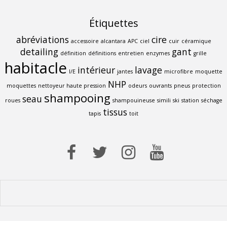
Étiquettes
abréviations
cire
accessoire
alcantara
APC
ciel
cuir
céramique
detailing
gant
définition
définitions
entretien
enzymes
grille
habitacle
intérieur
lavage
I/E
jantes
microfibre
moquette
NHP
moquettes
nettoyeur haute pression
odeurs
ouvrants
pneus
protection
shampooing
seau
roues
shampouineuse
simili
ski
station
séchage
tissus
tapis
toit