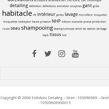
accessoire
alcantara
APC
ciel
cuir
céramique
detailing
gant
définition
définitions
entretien
enzymes
grille
habitacle
intérieur
lavage
I/E
jantes
microfibre
moquette
NHP
moquettes
nettoyeur haute pression
odeurs
ouvrants
pneus
protection
shampooing
seau
roues
shampouineuse
simili
ski
station
séchage
tissus
tapis
toit
Copyright © 2006 EsthAuto Detailing – Siren : 105096069 – Siret
: 10509606900015